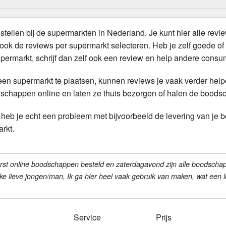
Is boodschappen thuis laten bezorgen duur?
tellen bij de supermarkten in Nederland. Je kunt hier alle revi
Gratis bezorging van boodschappen
ok de reviews per supermarkt selecteren. Heb je zelf goede of
ermarkt, schrijf dan zelf ook een review en help andere cons
Verse producten bestellen
j een supermarkt te plaatsen, kunnen reviews je vaak verder help
schappen online en laten ze thuis bezorgen of halen de boods
 heb je echt een probleem met bijvoorbeeld de levering van je be
arkt.
erst online boodschappen besteld en zaterdagavond zijn alle boodschap
lijke lieve jongen/man, Ik ga hier heel vaak gebruik van maken, wat een 
Service
Prijs