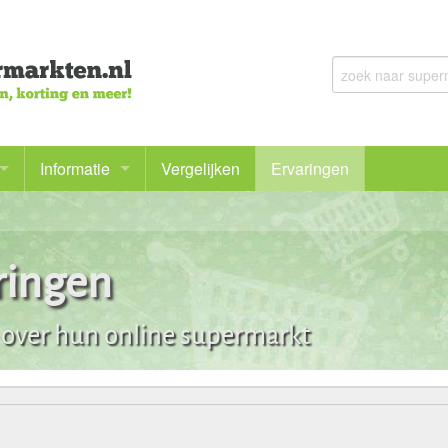
Informatie
Vergelijken
Ervaringen
Voor het eerst online bestellen
Bij welke supermarkt kan ik mijn boodschappen bestellen
ringen
Goedkoop boodschappen doen en meer besparen
 over hun online supermarkt
De voordelen en nadelen van online boodschappen doen
Bezorgbundel en bezorgabonnementen
Gezonde boodschappen doen