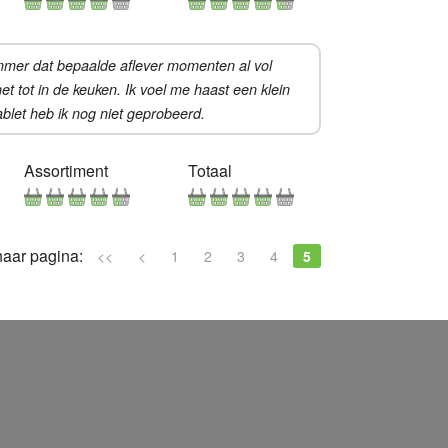
ammer dat bepaalde aflever momenten al vol
t tot in de keuken. Ik voel me haast een klein
blet heb ik nog niet geprobeerd.
Assortiment
Totaal
naar pagina:
<<
<
1
2
3
4
5