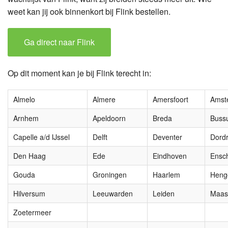
weet kan jij ook binnenkort bij Flink bestellen.
Ga direct naar Flink
Op dit moment kan je bij Flink terecht in:
Almelo
Almere
Amersfoort
Amst
Arnhem
Apeldoorn
Breda
Buss
Capelle a/d IJssel
Delft
Deventer
Dordr
Den Haag
Ede
Eindhoven
Ensc
Gouda
Groningen
Haarlem
Heng
Hilversum
Leeuwarden
Leiden
Maast
Zoetermeer