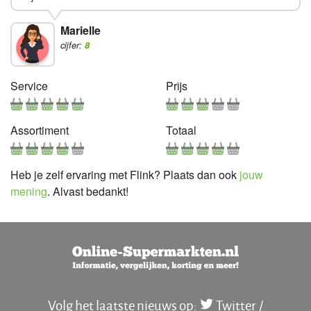
Marielle
cijfer:
8
Service
Prijs
Assortiment
Totaal
Heb je zelf ervaring met Flink? Plaats dan ook
jouw
mening
. Alvast bedankt!
Volg het laatste nieuws op:
Twitter
/