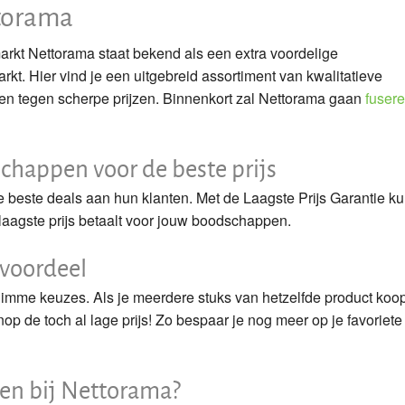
torama
Is boodschappen thuis laten bezorgen duur?
rkt Nettorama staat bekend als een extra voordelige
Gratis bezorging van boodschappen
rkt. Hier vind je een uitgebreid assortiment van kwalitatieve
en tegen scherpe prijzen. Binnenkort zal Nettorama gaan
fuser
Verse producten bestellen
schappen voor de beste prijs
e beste deals aan hun klanten. Met de Laagste Prijs Garantie ku
e laagste prijs betaalt voor jouw boodschappen.
 voordeel
imme keuzes. Als je meerdere stuks van hetzelfde product koop
op de toch al lage prijs! Zo bespaar je nog meer op je favoriete
len bij Nettorama?