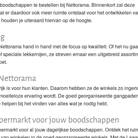
 boodschappen te bestellen bij Nettorama. Binnenkort zal deze
dat er daardoor ook meer ruimte ontstaat voor het ontwikkelen v
ouden je uiteraard hiervan op de hoogte.
ng
 Nettorama hand in hand met de focus op kwaliteit. Of het nu ga
 speciale lekkernijen, ze streven ernaar een uitgebreid assorti
oet.
 Nettorama
ijk is voor hun klanten. Daarom hebben ze de winkels zo ingeri
oeiteloze ervaring wordt. De goed georganiseerde gangpade
 helpen bij het vinden van alles wat je nodig hebt.
upermarkt voor jouw boodschappen
permarkt voor al jouw dagelijkse boodschappen. Ontdek het rui
k van winkelen in de goed georganiseerde winkels. Met de Laag