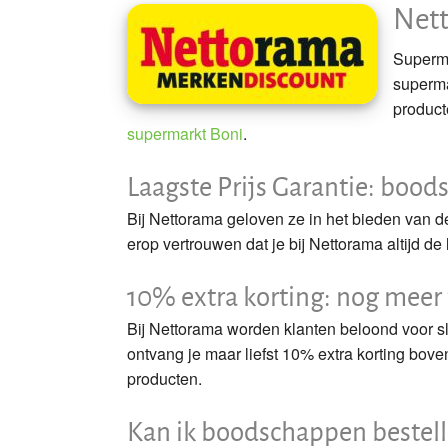
Net
Lidl
Superma
Coop
superma
product
Aldi
supermarkt Boni
.
SPAR
Laagste Prijs Garantie: bood
Boni
Bij Nettorama geloven ze in het bieden van d
erop vertrouwen dat je bij Nettorama altijd d
Nettorama
10% extra korting: nog meer
Deen
Bij Nettorama worden klanten beloond voor sl
Gorillas
ontvang je maar liefst 10% extra korting boven
producten.
Hoogvliet
Kan ik boodschappen bestel
Jumbo