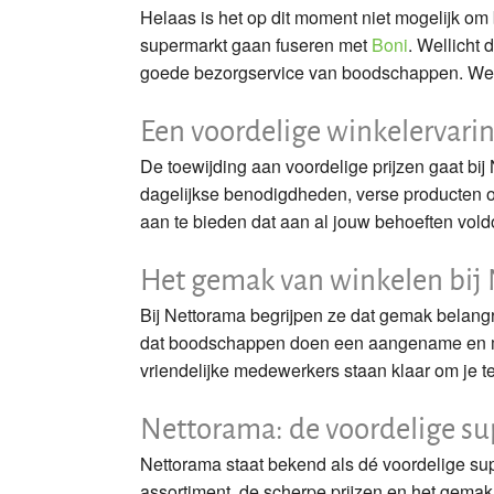
Helaas is het op dit moment niet mogelijk om
supermarkt gaan fuseren met
Boni
. Wellicht 
goede bezorgservice van boodschappen. We h
Een voordelige winkelervari
De toewijding aan voordelige prijzen gaat bij
dagelijkse benodigdheden, verse producten of
aan te bieden dat aan al jouw behoeften vold
Het gemak van winkelen bij
Bij Nettorama begrijpen ze dat gemak belangr
dat boodschappen doen een aangename en m
vriendelijke medewerkers staan klaar om je te
Nettorama: de voordelige s
Nettorama staat bekend als dé voordelige su
assortiment, de scherpe prijzen en het gema