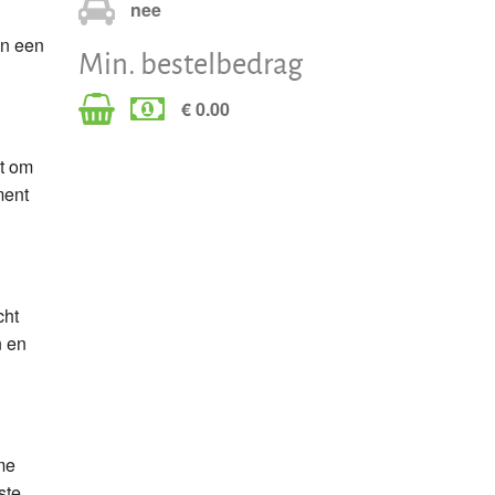
nee
an een
Min. bestelbedrag
€ 0.00
at om
ment
cht
n en
me
ste