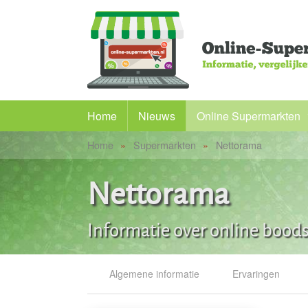
Home
Nieuws
Online Supermarkten
Home
Supermarkten
Nettorama
Alle supermarkten
Picnic
Nettorama
Albert Heijn
Informatie over online boo
PLUS
Butlon
Algemene informatie
Ervaringen
Flink