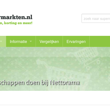
Informatie
Vergelijken
Ervaringen
Voor het eerst online bestellen
Bij welke supermarkt kan ik mijn boodschappen bestellen
Goedkoop boodschappen doen en meer besparen
dschappen doen bij Nettorama
De voordelen en nadelen van online boodschappen doen
Bezorgbundel en bezorgabonnementen
Gezonde boodschappen doen