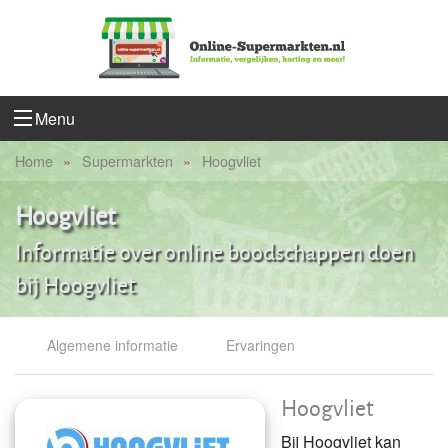
Menu
Home
Supermarkten
Hoogvliet
Hoogvliet
Informatie over online boodschappen doen
bij Hoogvliet
Algemene informatie
Ervaringen
Hoogvliet
Bij Hoogvliet kan