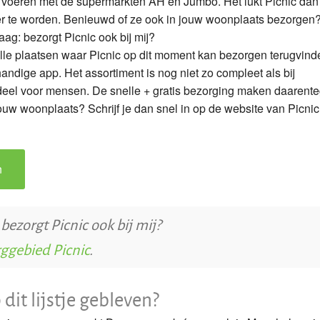
het voeren met de supermarkten AH en Jumbo. Het lukt Picnic dan
er te worden. Benieuwd of ze ook in jouw woonplaats bezorgen
aag: bezorgt Picnic ook bij mij?
lle plaatsen waar Picnic op dit moment kan bezorgen terugvind
andige app. Het assortiment is nog niet zo compleet als bij
adeel voor mensen. De snelle + gratis bezorging maken daarent
jouw woonplaats? Schrijf je dan snel in op de website van Picnic
n
 bezorgt Picnic ook bij mij?
rggebied Picnic
.
it lijstje gebleven?