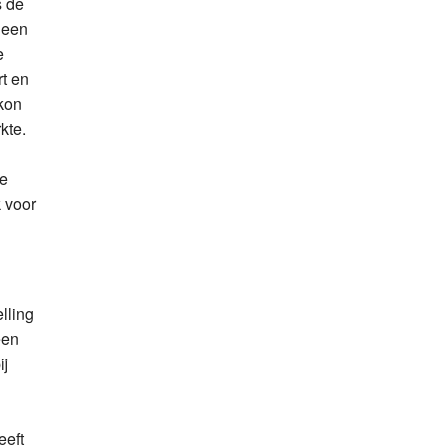
s de
Deen
e
t en
 kon
kte.
de
 voor
.
lling
een
ij
eeft