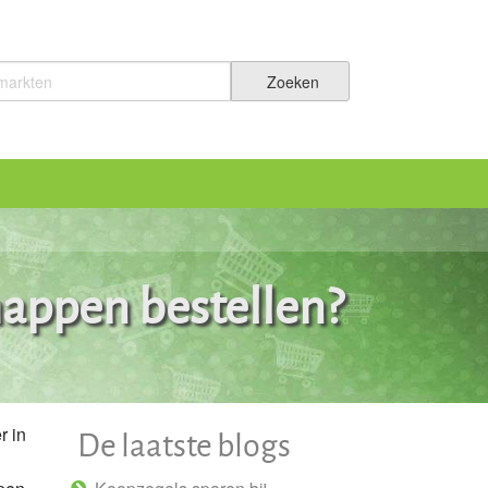
?
happen bestellen?
r in
De laatste blogs