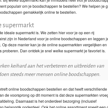
ar. Bij welke supermarkt kan je inmiddels heel vlot je boodscha
ment populair om je boodschappen te bestellen? We helpen je 
Is boodschappen thuis laten bezorgen duur?
oodschappen gemakkelijk online te bestellen.
Gratis bezorging van boodschappen
ne supermarkt
Verse producten bestellen
 ideale supermarkt is. We zetten hier voor je op een rij
rst zijn in Nederland voor je online boodschappen en leggen j
. Op deze manier kan je de online supermarkten vergelijken en
 proberen. Dan ontdek je snel welke supermarkt je favoriet is.
rken keihard aan het verbeteren en uitbreiden van
jd doen steeds meer mensen online boodschappen.
reft online boodschappen bestellen en dat heeft verschillende
an de voorsprong op dit moment is dat deze supermarkten vroeg
fdeling. Daarnaast is het onderdeel bezorging (inclusief
n belangrijk onderdeel. Ook het online assortiment speelt een 