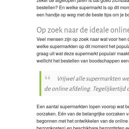
zeker de afgelopen jaren is dat goed zichtba
bestellen? En welke supermarkt is op dit mo
Lidl
een handje op weg met de beste tips om je b
Coop
Op zoek naar de ideale onli
Aldi
Veel mensen zijn op zoek naar wat voor hen de
welke supermarkten op dit moment het populai
SPAR
graag uit wat deze supermarkt populair maakt
wellicht het bestellen van boodschappen eens
Boni
Nettorama
Vrijwel alle supermarkten we
de online afdeling. Tegelijkerti
Deen
Gorillas
Een aantal supermarkten lopen voorop wat bet
oorzaken. Eén van de belangrijke oorzaken v
Hoogvliet
begonnen met het ontwikkelen van de online a
Jumbo
bezorgkosten) en beschikbare bezorgtijden ee