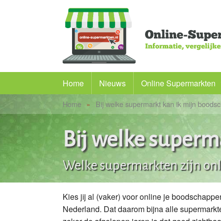
Home
Nieuws
Online Supermarkten
Home
Bij welke supermarkt kan ik mijn boods
Alle supermarkten
Picnic
Bij welke superm
Albert Heijn
Welke supermarkten zijn onl
PLUS
Butlon
Kies jij al (vaker) voor online je boodschap
Nederland. Dat daarom bijna alle supermarkte
Flink