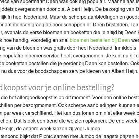
ice van supermarkt Deen was ook érg populair. Maar helaas i
iddels overgenomen door o.a. Albert Heijn. De bezorging van 
lijk in heel Nederland. Maar de scherpe aanbiedingen en goed
or dat mensen graag de boodschappen bij Deen bestelden. Taar
, evenals de verse bloemen en boeketten die je altijd bij Deen
k hoe handig, voordelig en snel
bloemen bestellen bij Deen
wer
ng van de bloemen was gratis door heel Nederland. Inmiddels
e populaire bloemenservice heeft overgenomen. Je kunt nu bij 
 boeketten bestellen die je eerder bij Deen kon bestellen. Ook
 nu dus voor de boodschappen service kiezen van Albert Heijn
koopst voor je online bestelling?
 die het allergoedkoopst is op dit moment. Voor een online beste
schillen per bezorgmoment. Ook scherpe aanbiedingen kunnen 
jn per week verschillend. Het kan dus lonen om niet elke week b
ellen. Dat is ook een trend die we zien opkomen. De ene week
 Heijn, de andere week kiezen zij voor Jumbo.
tenbond blijkt dat Picnic samen met Jumbo de laagste prijzen h