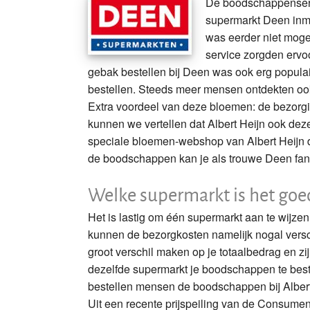
De boodschappenserv
supermarkt Deen inm
was eerder niet moge
service zorgden ervo
gebak bestellen bij Deen was ook erg populair
bestellen. Steeds meer mensen ontdekten oo
Extra voordeel van deze bloemen: de bezorgi
kunnen we vertellen dat Albert Heijn ook dez
speciale bloemen-webshop van Albert Heijn de
de boodschappen kan je als trouwe Deen fan
Welke supermarkt is het goed
Het is lastig om één supermarkt aan te wijzen
kunnen de bezorgkosten namelijk nogal ver
groot verschil maken op je totaalbedrag en zi
dezelfde supermarkt je boodschappen te best
bestellen mensen de boodschappen bij Albert
Uit een recente prijspeiling van de Consumen