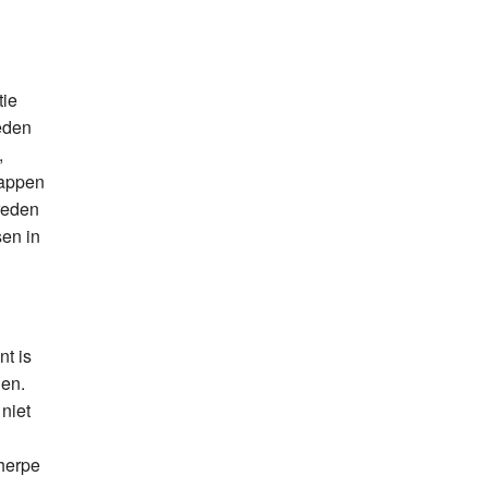
tie
eden
,
happen
 reden
sen in
t is
len.
niet
cherpe