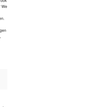
 ook
? We
en.
egen
,