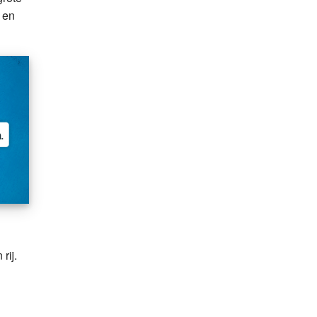
 en
rij.