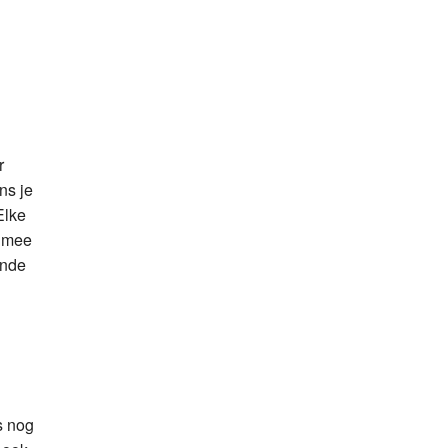
r
ns je
Elke
n mee
ende
s nog