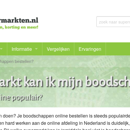
Informatie
Vergelijken
Ervaringen
chappen bestellen?
Voor het eerst online bestellen
Bij welke supermarkt kan ik mijn boodschappen bestellen
arkt kan ik mijn boodsc
Goedkoop boodschappen doen en meer besparen
ine populair?
De voordelen en nadelen van online boodschappen doen
Bezorgbundel en bezorgabonnementen
pen doen? Je boodschappen online bestellen is steeds populairde
n hard werken aan de online afdeling in Nederland is duidelijk,
Gezonde boodschappen doen