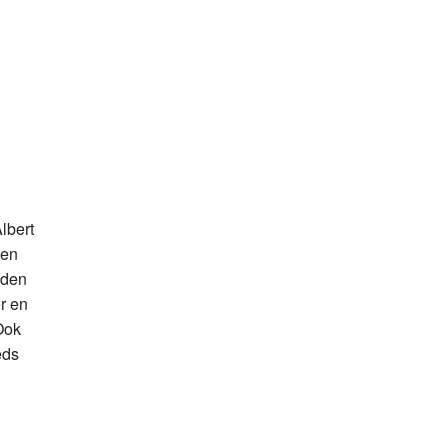
lbert
pen
eden
r en
 Ook
eds