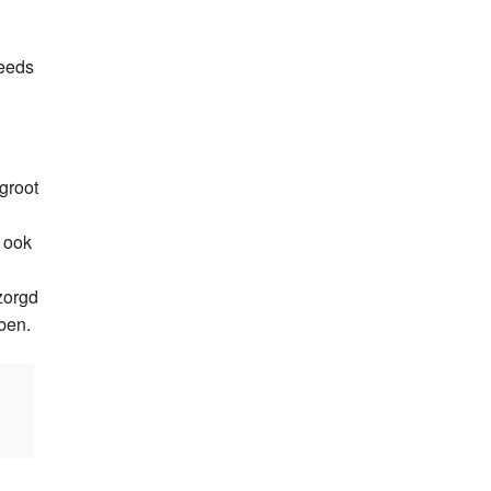
teeds
groot
 ook
zorgd
bben.