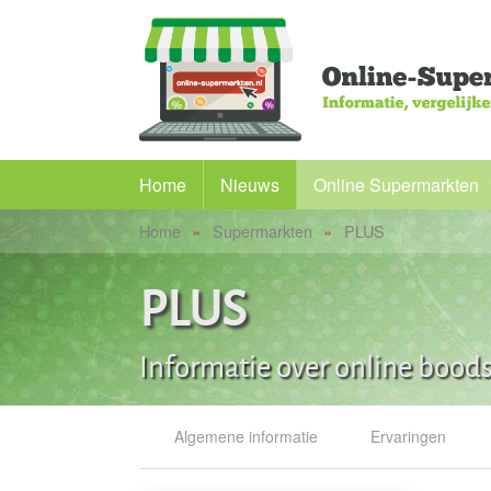
Home
Nieuws
Online Supermarkten
Home
Supermarkten
PLUS
Alle supermarkten
Picnic
PLUS
Albert Heijn
Informatie over online bood
PLUS
Butlon
Algemene informatie
Ervaringen
Flink