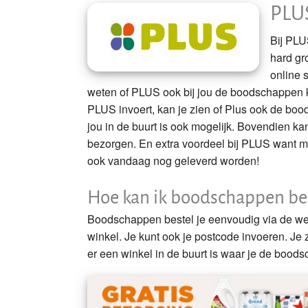
PLU
Lidl
Bij PLU
Coop
hard gr
online 
Aldi
weten of PLUS ook bij jou de boodschappen 
PLUS invoert, kan je zien of Plus ook de bood
SPAR
jou in de buurt is ook mogelijk. Bovendien 
bezorgen. En extra voordeel bij PLUS want 
Boni
ook vandaag nog geleverd worden!
Nettorama
Hoe kan ik boodschappen bes
Deen
Boodschappen bestel je eenvoudig via de web
winkel. Je kunt ook je postcode invoeren. Je
Gorillas
er een winkel in de buurt is waar je de bood
Hoogvliet
Jumbo