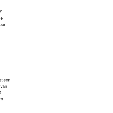
US
Je
oor
et een
 van
S
en