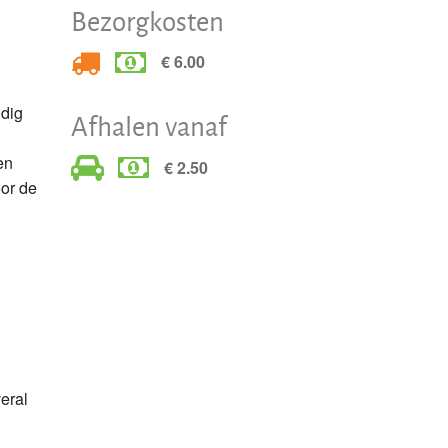
Bezorgkosten
€ 6.00
ndig
Afhalen vanaf
en
€ 2.50
oor de
eral