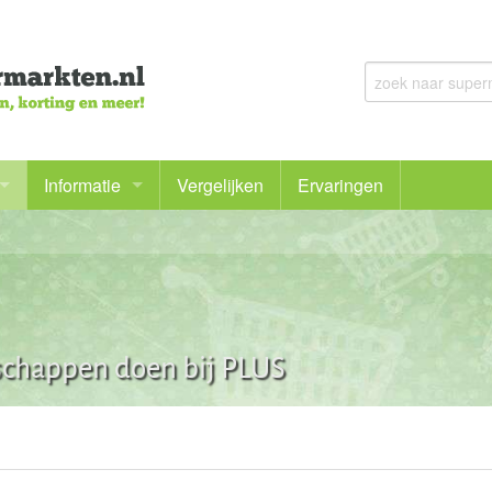
Informatie
Vergelijken
Ervaringen
Voor het eerst online bestellen
Bij welke supermarkt kan ik mijn boodschappen bestellen
Goedkoop boodschappen doen en meer besparen
schappen doen bij PLUS
De voordelen en nadelen van online boodschappen doen
Bezorgbundel en bezorgabonnementen
Gezonde boodschappen doen