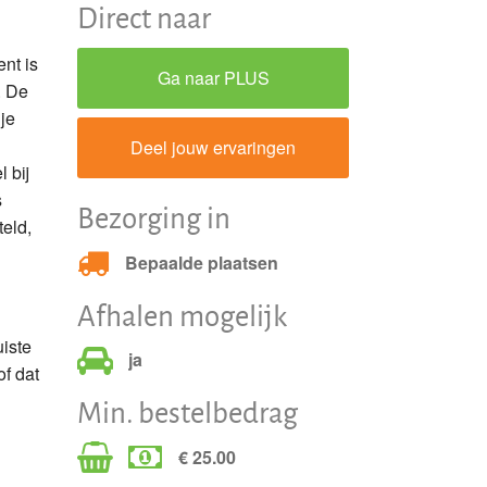
Direct naar
nt is
Ga naar PLUS
. De
je
Deel jouw ervaringen
 bij
s
Bezorging in
eld,
Bepaalde plaatsen
Afhalen mogelijk
iste
ja
of dat
Min. bestelbedrag
€ 25.00