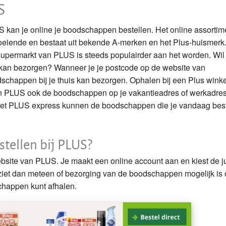
S
Is boodschappen thuis laten bezorgen duur?
S kan je online je boodschappen bestellen. Het online assortime
Gratis bezorging van boodschappen
oeiende en bestaat uit bekende A-merken en het Plus-huismerk
supermarkt van PLUS is steeds populairder aan het worden. Wil 
Verse producten bestellen
kan bezorgen? Wanneer je je postcode op de website van
schappen bij je thuis kan bezorgen. Ophalen bij een Plus winkel
kan PLUS ook de boodschappen op je vakantieadres of werkadre
met PLUS express kunnen de boodschappen die je vandaag best
tellen bij PLUS?
site van PLUS. Je maakt een online account aan en kiest de ju
 ziet dan meteen of bezorging van de boodschappen mogelijk is 
schappen kunt afhalen.